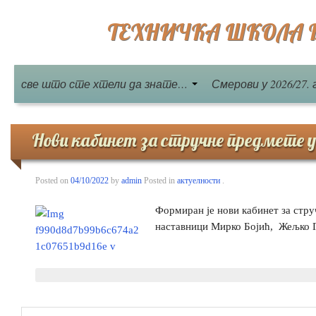
ТЕХНИЧКА ШКОЛА Бе
све што сте хтели да знате…
Смерови у 2026/27. 
Нови кабинет за стручне предмете
Posted on
04/10/2022
by
admin
Posted in
актуелности
.
Формиран је нови кабинет за стру
наставници Мирко Бојић, Жељко 