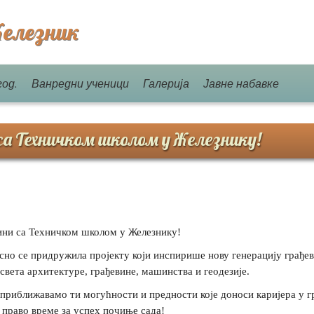
елезник
год.
Ванредни ученици
Галерија
Јавне набавке
 са Техничком школом у Железнику!
вини са Техничком школом у Железнику!
сно се придружила пројекту који инспирише нову генерацију грађе
света архитектуре, грађевине, машинства и геодезије.
риближавамо ти могућности и предности које доноси каријера у г
р право време за успех почиње сада!