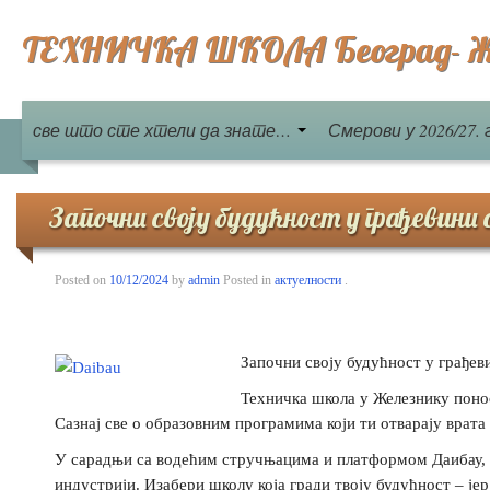
ТЕХНИЧКА ШКОЛА Београд- Ж
све што сте хтели да знате…
Смерови у 2026/27. 
Започни своју будућност у грађевини
Posted on
10/12/2024
by
admin
Posted in
актуелности
.
Започни своју будућност у грађе
Техничка школа у Железнику поно
Сазнај све о образовним програмима који ти отварају врата 
У сарадњи са водећим стручњацима и платформом Даибау, п
индустрији. Изабери школу која гради твоју будућност – је