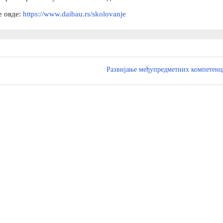
е овде:
https://www.daibau.rs/
skolovanje
Развијање међупредметних компетенц