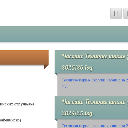
Часопис Техничке школе 
2025/26.год.
Техничко перце-школски часопис за 2
год.
Часопис Техничке школе 
винских стручњака!
2024/25.год.
рађевинској
Техничко перце-школски часопис за 2