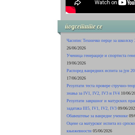
подсетите се
Часопис Техничко перце за школску 
26/06/2026
Ученица генерације и спортиста ген
19/06/2026
Распоред ванредних испита за јун 20
17/06/2026
Резултати теста провере стручно-тео
знања за IV1, IV2, IV3 и IV4
10/06/2
Резултати завршног и матурских пр
задатакa III5, IV1, IV2, IV3
09/06/20
Обавештење за ванредне ученике
09/
Оцене са матурског испита из српско
књижевности
05/06/2026