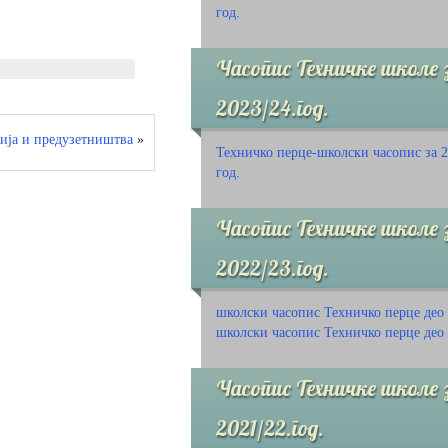
год.
Часопис Техничке школе 
2023/24.год.
ија и предузетништва
»
Техничко перце-школски часопис за 2
год.
Часопис Техничке школе 
2022/23.год.
школски часопис Техничко перце део
школски часопис Техничко перце део
Часопис Техничке школе 
2021/22.год.