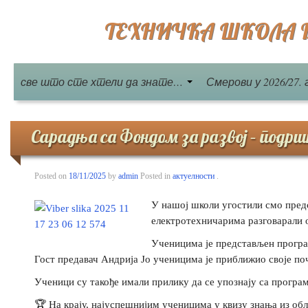
ТЕХНИЧКА ШКОЛА Бе
све што сте хтели да знате…
Смерови у 2026/27. 
Сарадња са Фондом за развој – под
Posted on
18/11/2025
by
admin
Posted in
актуелности
.
У нашој школи угостили смо пред
електротехничарима разговарали 
Ученицима је представљен програ
Гост предавач Андрија Јо ученицима је приближио своје по
Ученици су такође имали прилику да се упознају са програ
🏆 На крају, најуспешнијим ученицима у квизу знања из об