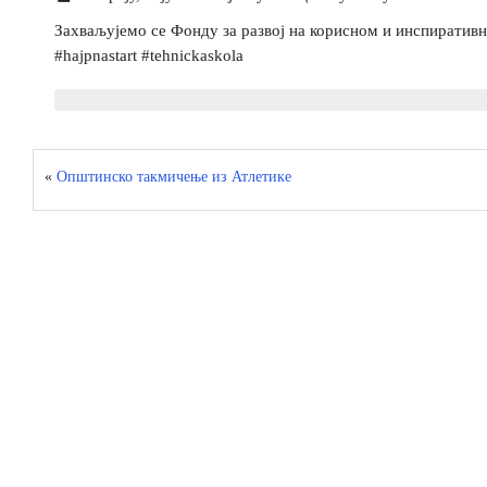
Захваљујемо се Фонду за развој на корисном и инспиратив
#hajpnastart #tehnickaskola
«
Oпштинско такмичењe из Атлетике