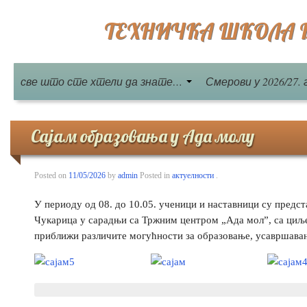
ТЕХНИЧКА ШКОЛА Бе
све што сте хтели да знате…
Смерови у 2026/27. 
Сајам образовања у Ада молу
Posted on
11/05/2026
by
admin
Posted in
актуелности
.
У периоду од 08. до 10.05. ученици и наставници су предс
Чукарица у сарадњи са Тржним центром „Ада мол”, са циљ
приближи различите могућности за образовање, усавршавањ