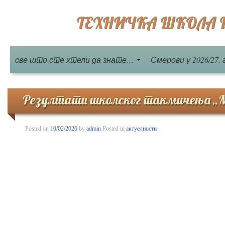
ТЕХНИЧКА ШКОЛА Бе
све што сте хтели да знате…
Смерови у 2026/27. 
Резултати школског такмичења „
Posted on
10/02/2026
by
admin
Posted in
актуелности
.