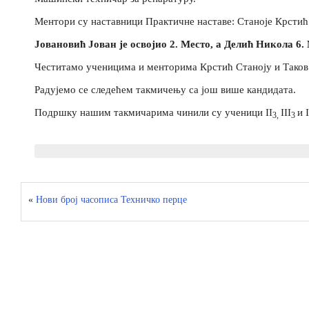
Ментори су наставници Практичне наставе: Станоје Крстић
Јовановић Јован је освојио 2. Место, а Делић Никола 6.
Честитамо ученицима и менторима Крстић Станоју и Таков
Радујемо се следећем такмичењу са још више кандидата.
Подршку нашим такмичарима чинили су ученици II
III
и 
3,
3
«
Нови број часописа Техничко перце