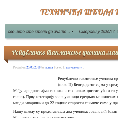
ТЕХНИЧКА ШКОЛА Бе
све што сте хтели да знате…
Смерови у 2026/27. 
Републичко такмичење ученика маши
Posted on
25/05/2018
by
admin
Posted in
актуелности
.
Републичко такмичење ученика ср
(ниво Ц) Београдског сајма у сред
Међународног сајма технике и техничких достигнућа и то у
гасно). Прву категорију чине ученици средњих машинских шк
млади заваривачи до 22 године старости такмиче само у пр
Нашу школу су представљала два ученика: Јовановић Јован 
Машински техничар за репаратуру.