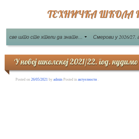
ТЕХНИЧКА ШКОЛА Бе
све што сте хтели да знате…
Смерови у 2026/27. 
У новој школској 2021/22. год. нудим
Posted on
26/05/2021
by
admin
Posted in
актуелности
.