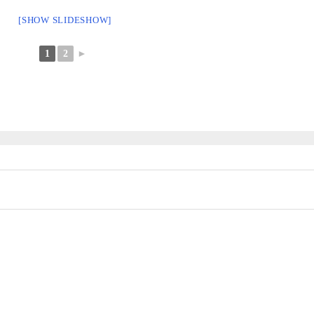
[SHOW SLIDESHOW]
1
2
►