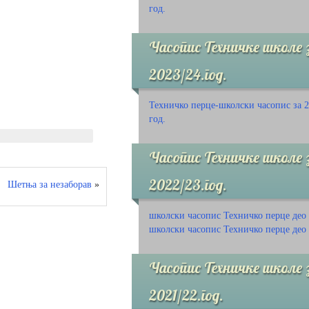
год.
Часопис Техничке школе 
2023/24.год.
Техничко перце-школски часопис за 2
год.
Часопис Техничке школе 
2022/23.год.
Шетња за незаборав
»
школски часопис Техничко перце део
школски часопис Техничко перце део
Часопис Техничке школе 
2021/22.год.