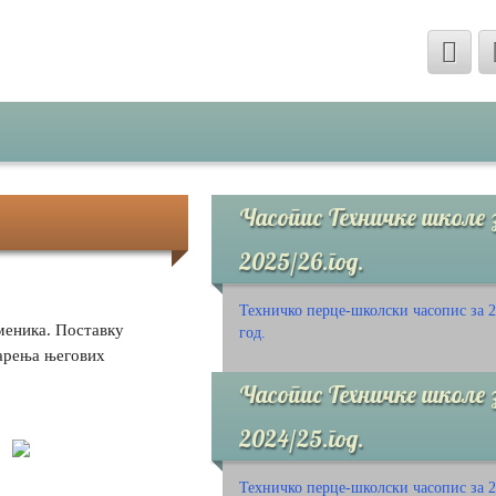
Часопис Техничке школе 
2025/26.год.
Техничко перце-школски часопис за 2
меника. Поставку
год.
варења његових
Часопис Техничке школе 
2024/25.год.
Техничко перце-школски часопис за 2