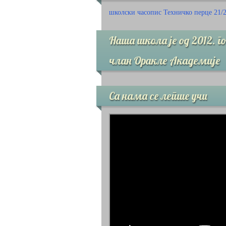
школски часопис Техничко перце 21/
Наша школа је од 2012. г
члан Оракле Академије
Са нама се лепше учи