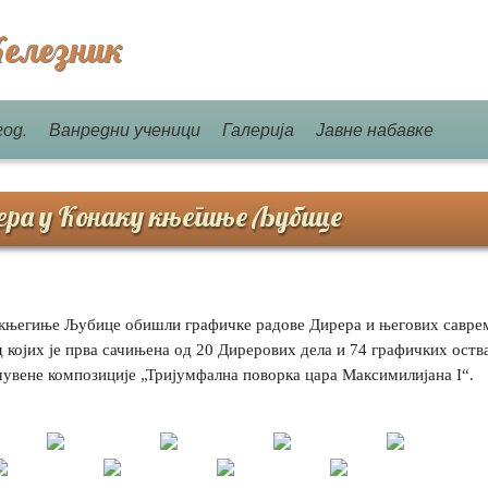
елезник
год.
Ванредни ученици
Галерија
Јавне набавке
ра у Конаку књегиње Љубице
ку књегиње Љубице обишли графичке радове Дирера и његових савре
д којих је прва сачињена од 20 Дирерових дела и 74 графичких ост
чувене композиције „Тријумфална поворка цара Максимилијана I“.