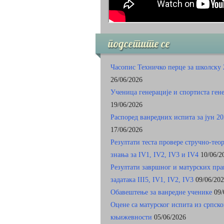
подсетите се
Часопис Техничко перце за школску 
26/06/2026
Ученица генерације и спортиста ген
19/06/2026
Распоред ванредних испита за јун 20
17/06/2026
Резултати теста провере стручно-тео
знања за IV1, IV2, IV3 и IV4
10/06/2
Резултати завршног и матурских пр
задатакa III5, IV1, IV2, IV3
09/06/20
Обавештење за ванредне ученике
09/
Оцене са матурског испита из српско
књижевности
05/06/2026