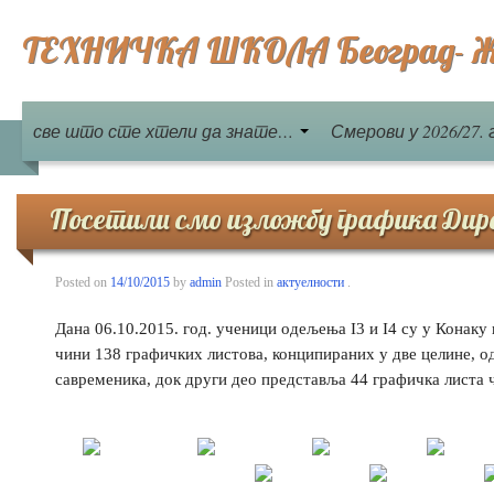
ТЕХНИЧКА ШКОЛА Београд- Ж
све што сте хтели да знате…
Смерови у 2026/27. 
Посетили смо изложбу графика Дире
Posted on
14/10/2015
by
admin
Posted in
актуелности
.
Дана 06.10.2015. год. ученици одељења I3 и I4 су у Кона
чини 138 графичких листова, конципираних у две целине, о
савременика, док други део представља 44 графичка листа 