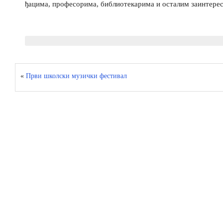
ђацима, професорима, библиотекарима и осталим заинтере
«
Први школски музички фестивал