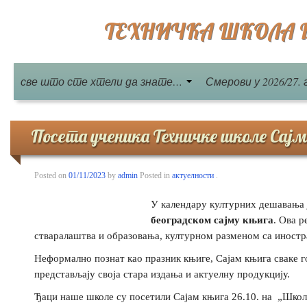
ТЕХНИЧКА ШКОЛА Бе
све што сте хтели да знате…
Смерови у 2026/27. 
Посета ученика Техничке школе Сајм
Posted on
01/11/2023
by
admin
Posted in
актуелности
.
У календару културних дешавања 
београдском сајму књига
. Ова 
стваралаштва и образовања, културном разменом са иност
Неформално познат као празник књиге, Сајам књига сваке го
представљају своја стара издања и актуелну продукцију.
Ђаци наше школе су посетили Сајам књига 26.10. на „Школс