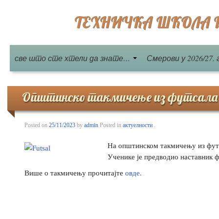
ТЕХНИЧКА ШКОЛА Бе
све што сте хтели да знате…
Смерови у 2026/27. 
Општинско такмичење из футсала
Posted on
25/11/2023
by
admin
Posted in
актуелности
.
На општинском такмичењу из футса
Ученике је предводио наставник 
Више о такмичењу прочитајте
овде.