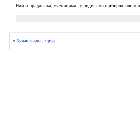
Након предавања, ученицима су подељени презервативи и и
«
Хуманитарна акција