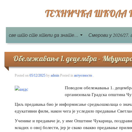
ТЕХНИЧКА ШКОЛА Бе
све што сте хтели да знате…
Смерови у 2026/27. 
Обележавање 1. децембра – Међунаро
Posted on
05/12/2025
by
admin
Posted in
актуелности
.
Поводом обележавања 1. децембра
организовала Градска општина Ч
Циљ предавања био је информисање средњошколаца о значај
едукативни филм, након чега је уследило предавање Светл
Ученике и предаваче је, у име Општине Чукарица, поздрав
младих о овој болести, јер је свако овакво предавање прили