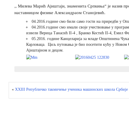
,, Милева Марић Ајнштајн, знаменита Српкиња“ је назив пр
наставницом физике Александраом Станојевић.
04.2016.године смо били само гости на приредби у О
04.2016.године смо имали своје учествовање у програ
извели Верица Танасић II-4 , Бранко Костић II-4, Емил Фе
05.2016. године Канцеларија за младе Општинена Чука
Карловаца. Циљ путовања је био посетити кућу у Новом С
Ајнштајном и децом.
«
XXIII Републичко такмичење ученика машинских школа Србије