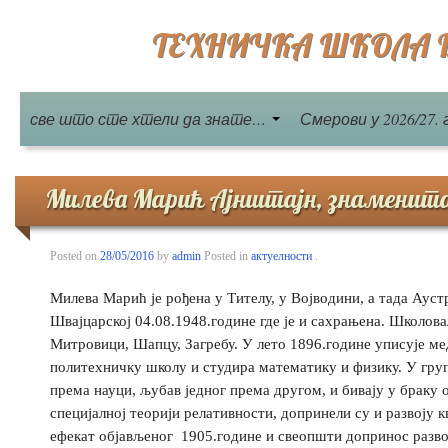
ТЕХНИЧКА ШКОЛА Бе
све што сте хтели да знате…
Смерови у 2026/27. 
Милева Марић Ајнштајн, знаменит
Posted on
28/05/2016
by
admin
Posted in
актуелности
.
Милева Марић je рођена у Тителу, у Војводини, а тада Ауст
Швајцарској 04.08.1948.године где је и сахрањена. Школовал
Митровици, Шапцу, Загребу. У лето 1896.године уписује ме
политехничку школу и студира математику и физику. У груп
према науци, љубав једног према другом, и бивају у браку о
специјалној теорији релативности, допринели су и развоју
ефекат објављеног 1905.године и свеопшти допринос развој