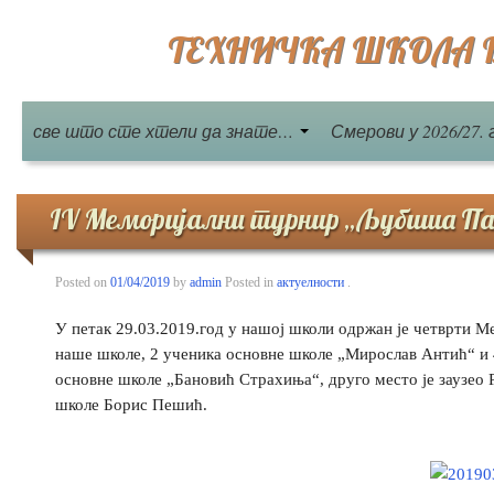
ТЕХНИЧКА ШКОЛА Бе
све што сте хтели да знате…
Смерови у 2026/27. 
IV Меморијални турнир „Љубиша Па
Posted on
01/04/2019
by
admin
Posted in
актуелности
.
У петак 29.03.2019.год у нашој школи одржан је четврти 
наше школе, 2 ученика основне школе „Мирослав Антић“ и 
основне школе „Бановић Страхиња“, друго место је заузео
школе Борис Пешић.