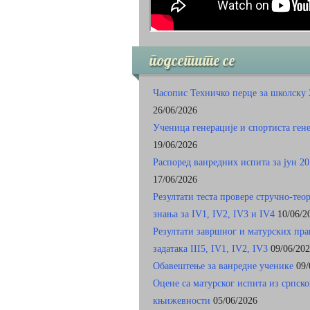
подсетите се
Часопис Техничко перце за школску 
26/06/2026
Ученица генерације и спортиста ген
19/06/2026
Распоред ванредних испита за јун 20
17/06/2026
Резултати теста провере стручно-тео
знања за IV1, IV2, IV3 и IV4
10/06/2
Резултати завршног и матурских пр
задатакa III5, IV1, IV2, IV3
09/06/20
Обавештење за ванредне ученике
09/
Оцене са матурског испита из српско
књижевности
05/06/2026