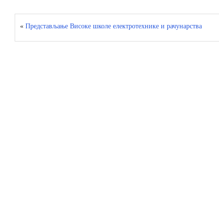
«
Представљање Високe школe електротехнике и рачунарства