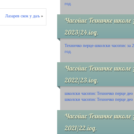
год.
Лазарев скок у даљ
»
Часопис Техничке школе 
2023/24.год.
Техничко перце-школски часопис за 2
год.
Часопис Техничке школе 
2022/23.год.
школски часопис Техничко перце део
школски часопис Техничко перце део
Часопис Техничке школе 
2021/22.год.