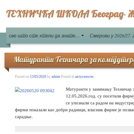
ТЕХНИЧКА ШКОЛА Београд- Ж
све што сте хтели да знате…
Смерови у 2026/27. 
Матуранти Техничара за компјутер
Posted on
13/05/2026
by
admin
Posted in
актуелности
.
Матуранти у занимању Техничар з
12.05.2026.год. су посетили фирм
се упознали са радом на индустри
фирми показали као добри радници, власник фирме је позва
сарадње.