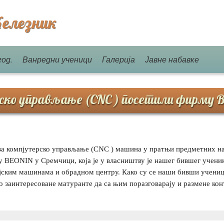
елезник
год.
Ванредни ученици
Галерија
Јавне набавке
ско управљање (CNC ) посетили фирму
а компјутерско управљање (CNC ) машина у пратњи предметних на
у BEONIN у Сремчици, која је у власништву је нашег бившег учени
јским машинама и обрадном центру. Како су се наши бивши учениц
о заинтересоване матуранте да са њим поразговарају и размене кон