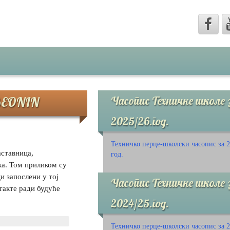
 BEONIN
Часопис Техничке школе 
2025/26.год.
Техничко перце-школски часопис за 2
ставница,
год.
ка. Том приликом су
и запослени у тој
Часопис Техничке школе 
такте ради будуће
2024/25.год.
Техничко перце-школски часопис за 2