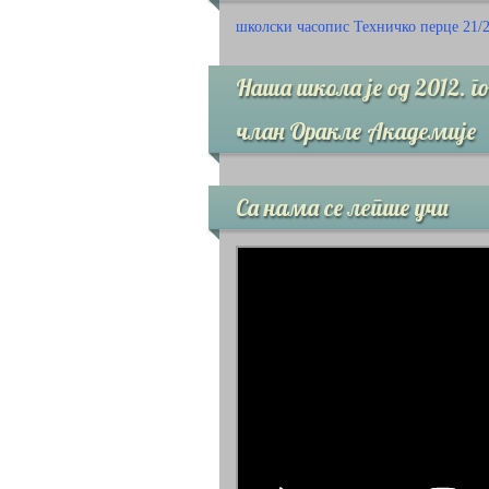
школски часопис Техничко перце 21/
Наша школа је од 2012. г
члан Оракле Академије
Са нама се лепше учи