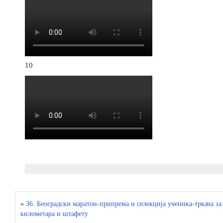
10
«
36. Београдски маратон-припрема и селекција ученика-тркача за
километара и штафету