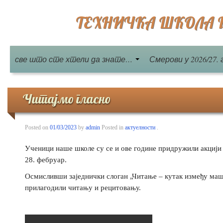
ТЕХНИЧКА ШКОЛА Бе
све што сте хтели да знате…
Смерови у 2026/27. 
Читајмо гласно
Posted on
01/03/2023
by
admin
Posted in
актуелности
.
Ученици наше школе су се и ове године придружили акцији 
28. фебруар.
Осмисливши заједнички слоган „Читање – кутак између маш
прилагодили читању и рецитовању.