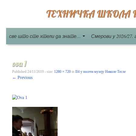
ТЕХНИЧКА ШКОЛА Бе
све што сте хтели да знате…
Смерови у 2026/27. 
ova 1
Published
24/11/2019
- size:
1280 × 720
in
II4 у посети музеју Николе Тесле
← Previous