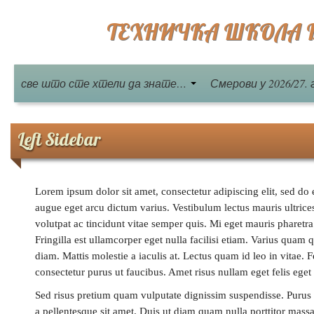
ТЕХНИЧКА ШКОЛА Бе
све што сте хтели да знате…
Смерови у 2026/27. 
Left Sidebar
Lorem ipsum dolor sit amet, consectetur adipiscing elit, sed do
augue eget arcu dictum varius. Vestibulum lectus mauris ultrice
volutpat ac tincidunt vitae semper quis. Mi eget mauris pharetra
Fringilla est ullamcorper eget nulla facilisi etiam. Varius q
diam. Mattis molestie a iaculis at. Lectus quam id leo in vitae. 
consectetur purus ut faucibus. Amet risus nullam eget felis eget
Sed risus pretium quam vulputate dignissim suspendisse. Purus 
a pellentesque sit amet. Duis ut diam quam nulla porttitor mass