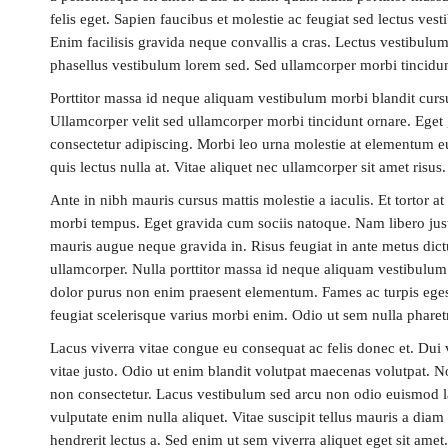
felis eget. Sapien faucibus et molestie ac feugiat sed lectus v
Enim facilisis gravida neque convallis a cras. Lectus vestibulum
phasellus vestibulum lorem sed. Sed ullamcorper morbi tincidun
Porttitor massa id neque aliquam vestibulum morbi blandit cur
Ullamcorper velit sed ullamcorper morbi tincidunt ornare. Eget
consectetur adipiscing. Morbi leo urna molestie at elementum eu f
quis lectus nulla at. Vitae aliquet nec ullamcorper sit amet risu
Ante in nibh mauris cursus mattis molestie a iaculis. Et tortor a
morbi tempus. Eget gravida cum sociis natoque. Nam libero just
mauris augue neque gravida in. Risus feugiat in ante metus dictu
ullamcorper. Nulla porttitor massa id neque aliquam vestibulum
dolor purus non enim praesent elementum. Fames ac turpis egesta
feugiat scelerisque varius morbi enim. Odio ut sem nulla pharet
Lacus viverra vitae congue eu consequat ac felis donec et. Dui
vitae justo. Odio ut enim blandit volutpat maecenas volutpat. N
non consectetur. Lacus vestibulum sed arcu non odio euismod lac
vulputate enim nulla aliquet. Vitae suscipit tellus mauris a di
hendrerit lectus a. Sed enim ut sem viverra aliquet eget sit amet.