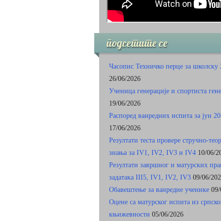
подсетите се
Часопис Техничко перце за школску 
26/06/2026
Ученица генерације и спортиста ген
19/06/2026
Распоред ванредних испита за јун 20
17/06/2026
Резултати теста провере стручно-тео
знања за IV1, IV2, IV3 и IV4
10/06/2
Резултати завршног и матурских пр
задатакa III5, IV1, IV2, IV3
09/06/20
Обавештење за ванредне ученике
09/
Оцене са матурског испита из српско
књижевности
05/06/2026