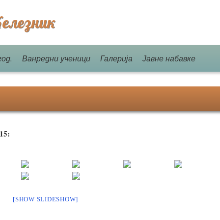
елезник
год.
Ванредни ученици
Галерија
Јавне набавке
15:
[SHOW SLIDESHOW]