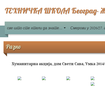
ТЕХНИЧКА ШКОЛА Београд- Ж
све што сте хтели да знате…
Смерови у 2026/27. 
Разно
Хуманитарна акција, дом Свети Сава, Умка 2014/