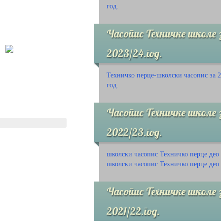
год.
Часопис Техничке школе 
2023/24.год.
Техничко перце-школски часопис за 2
год.
Часопис Техничке школе 
2022/23.год.
школски часопис Техничко перце део
школски часопис Техничко перце део
Часопис Техничке школе 
2021/22.год.