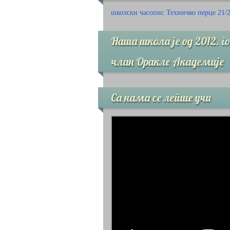
школски часопис Техничко перце 21/
Наша школа је од 2012. г
члан Оракле Академије
Са нама се лепше учи