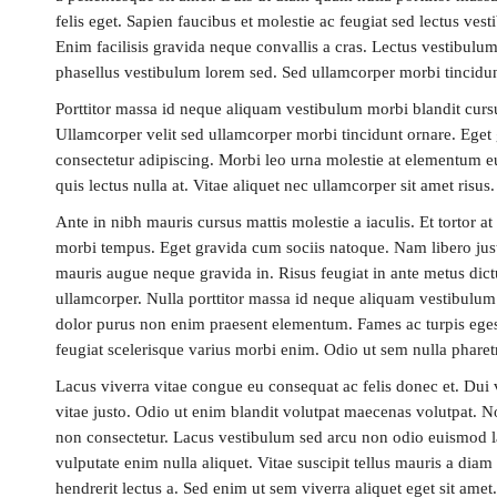
felis eget. Sapien faucibus et molestie ac feugiat sed lectus v
Enim facilisis gravida neque convallis a cras. Lectus vestibulum
phasellus vestibulum lorem sed. Sed ullamcorper morbi tincidun
Porttitor massa id neque aliquam vestibulum morbi blandit cur
Ullamcorper velit sed ullamcorper morbi tincidunt ornare. Eget
consectetur adipiscing. Morbi leo urna molestie at elementum eu f
quis lectus nulla at. Vitae aliquet nec ullamcorper sit amet risu
Ante in nibh mauris cursus mattis molestie a iaculis. Et tortor a
morbi tempus. Eget gravida cum sociis natoque. Nam libero just
mauris augue neque gravida in. Risus feugiat in ante metus dictu
ullamcorper. Nulla porttitor massa id neque aliquam vestibulum
dolor purus non enim praesent elementum. Fames ac turpis egesta
feugiat scelerisque varius morbi enim. Odio ut sem nulla pharet
Lacus viverra vitae congue eu consequat ac felis donec et. Dui
vitae justo. Odio ut enim blandit volutpat maecenas volutpat. N
non consectetur. Lacus vestibulum sed arcu non odio euismod lac
vulputate enim nulla aliquet. Vitae suscipit tellus mauris a di
hendrerit lectus a. Sed enim ut sem viverra aliquet eget sit amet.