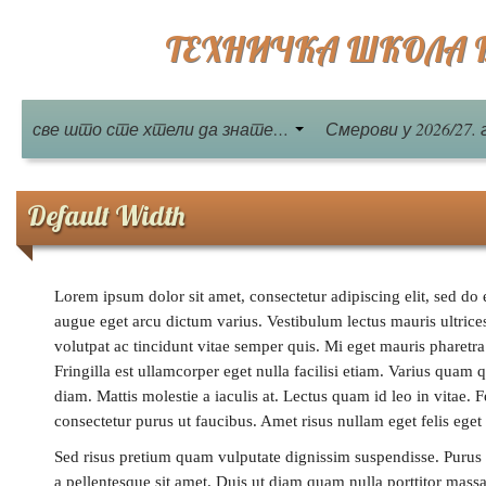
ТЕХНИЧКА ШКОЛА Бе
све што сте хтели да знате…
Смерови у 2026/27. 
Default Width
Lorem ipsum dolor sit amet, consectetur adipiscing elit, sed do
augue eget arcu dictum varius. Vestibulum lectus mauris ultrice
volutpat ac tincidunt vitae semper quis. Mi eget mauris pharetra
Fringilla est ullamcorper eget nulla facilisi etiam. Varius q
diam. Mattis molestie a iaculis at. Lectus quam id leo in vitae. 
consectetur purus ut faucibus. Amet risus nullam eget felis eget
Sed risus pretium quam vulputate dignissim suspendisse. Purus 
a pellentesque sit amet. Duis ut diam quam nulla porttitor mass