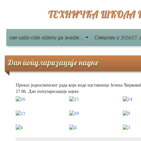
ТЕХНИЧКА ШКОЛА Бе
све што сте хтели да знате…
Смерови у 2026/27. 
Дан популаризације науке
Приказ једносменског рада који воде наставнице Јелена Ћиркови
17.06. Дан популаризације науке