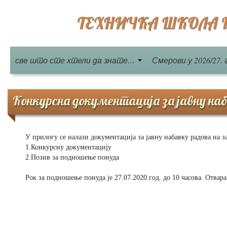
ТЕХНИЧКА ШКОЛА Бе
све што сте хтели да знате…
Смерови у 2026/27. 
Конкурсна документација за јавну наб
У прилогу се налази документација за јавну набавку радова на з
1.Конкурсну документацију
2.Позив за подношење понуда
Рок за подношење понуда је 27.07.2020.год. до 10 часова. Отвара